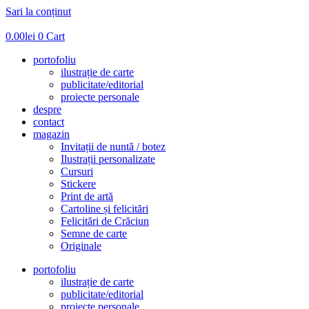
Sari la conținut
0.00
lei
0
Cart
portofoliu
ilustrație de carte
publicitate/editorial
proiecte personale
despre
contact
magazin
Invitații de nuntă / botez
Ilustrații personalizate
Cursuri
Stickere
Print de artă
Cartoline și felicitări
Felicitări de Crăciun
Semne de carte
Originale
portofoliu
ilustrație de carte
publicitate/editorial
proiecte personale