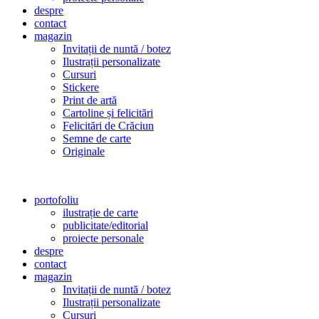
despre
contact
magazin
Invitații de nuntă / botez
Ilustrații personalizate
Cursuri
Stickere
Print de artă
Cartoline și felicitări
Felicitări de Crăciun
Semne de carte
Originale
portofoliu
ilustrație de carte
publicitate/editorial
proiecte personale
despre
contact
magazin
Invitații de nuntă / botez
Ilustrații personalizate
Cursuri