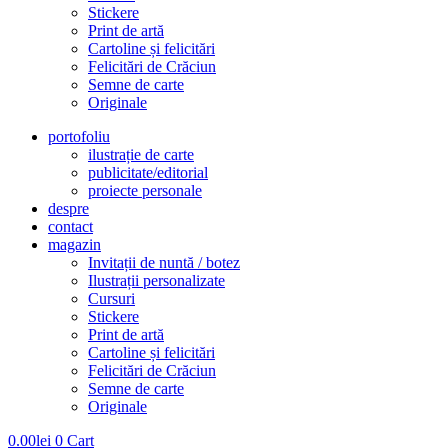
Stickere
Print de artă
Cartoline și felicitări
Felicitări de Crăciun
Semne de carte
Originale
portofoliu
ilustrație de carte
publicitate/editorial
proiecte personale
despre
contact
magazin
Invitații de nuntă / botez
Ilustrații personalizate
Cursuri
Stickere
Print de artă
Cartoline și felicitări
Felicitări de Crăciun
Semne de carte
Originale
0.00
lei
0
Cart