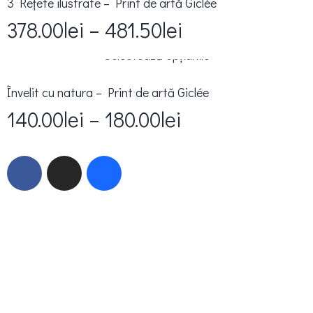
3 Rețete ilustrate – Print de artă Giclée
378.00
lei
–
481.50
lei
Selectează opțiunile
Învelit cu natura – Print de artă Giclée
140.00
lei
–
180.00
lei