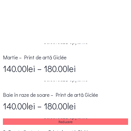
Selectează opțiunile
Martie – Print de artă Giclée
140.00
lei
–
180.00
lei
Selectează opțiunile
Baie în raze de soare – Print de artă Giclée
140.00
lei
–
180.00
lei
Selectează opțiunile
Reducere