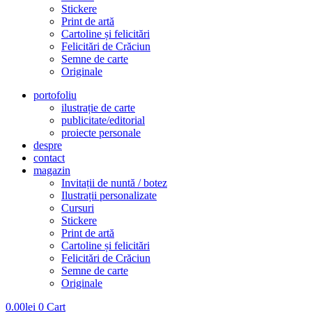
Stickere
Print de artă
Cartoline și felicitări
Felicitări de Crăciun
Semne de carte
Originale
portofoliu
ilustrație de carte
publicitate/editorial
proiecte personale
despre
contact
magazin
Invitații de nuntă / botez
Ilustrații personalizate
Cursuri
Stickere
Print de artă
Cartoline și felicitări
Felicitări de Crăciun
Semne de carte
Originale
0.00
lei
0
Cart