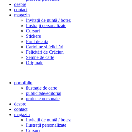
despre
contact
magazin
Invitații de nuntă / botez
Ilustrații personalizate
Cursuri
Stickere
Print de artă
Cartoline și felicitări
Felicitări de Crăciun
Semne de carte
Originale
portofoliu
ilustrație de carte
publicitate/editorial
proiecte personale
despre
contact
magazin
Invitații de nuntă / botez
Ilustrații personalizate
Cursuri