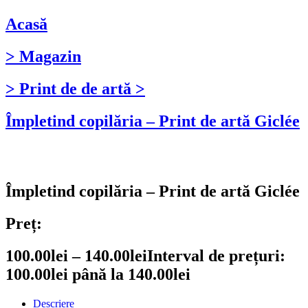
Acasă
> Magazin
> Print de de artă >
Împletind copilăria – Print de artă Giclée
Împletind copilăria – Print de artă Giclée
Preț:
100.00
lei
–
140.00
lei
Interval de prețuri:
100.00lei până la 140.00lei
Descriere