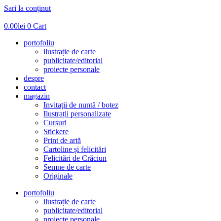
Sari la conținut
0.00
lei
0
Cart
portofoliu
ilustrație de carte
publicitate/editorial
proiecte personale
despre
contact
magazin
Invitații de nuntă / botez
Ilustrații personalizate
Cursuri
Stickere
Print de artă
Cartoline și felicitări
Felicitări de Crăciun
Semne de carte
Originale
portofoliu
ilustrație de carte
publicitate/editorial
proiecte personale