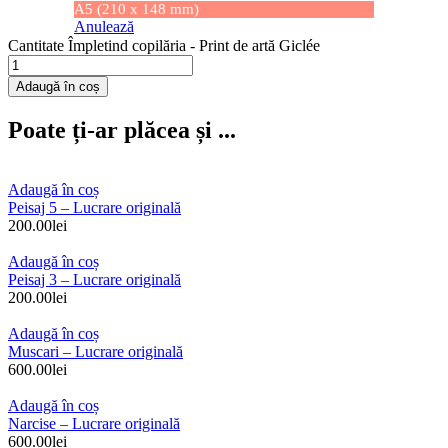
A5 (210 x 148 mm)
Anulează
Cantitate Împletind copilăria - Print de artă Giclée
Adaugă în coș
Poate ți-ar plăcea și ...
Adaugă în coș
Peisaj 5 – Lucrare originală
200.00
lei
Adaugă în coș
Peisaj 3 – Lucrare originală
200.00
lei
Adaugă în coș
Muscari – Lucrare originală
600.00
lei
Adaugă în coș
Narcise – Lucrare originală
600.00
lei