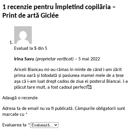
1 recenzie pentru
Împletind copilăria –
Print de artă Giclée
Evaluat la
5
din 5
Irina Savu
(proprietar verificat)
–
5 mai 2022
Ariceii Biancau mi-au rămas în minte de când i-am zărit
prima oară și totodată și pasiunea mamei mele de a țese
așa că i-am luat drept cadou de ziua ei posterul Biancai. I-a
plăcut tare mult, a fost cadoul perfect🥰
Adaugă o recenzie
Adresa ta de email nu va fi publicată.
Câmpurile obligatorii sunt
marcate cu
*
Evaluarea ta
*