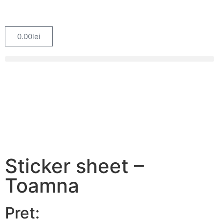
0.00
lei
Sticker sheet –
Toamna
Preț: