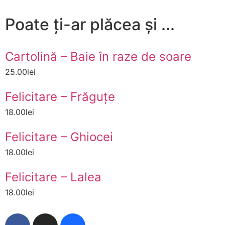
Poate ți-ar plăcea și ...
Adaugă în coș
Cartolină – Baie în raze de soare
25.00
lei
Adaugă în coș
Felicitare – Frăguțe
18.00
lei
Adaugă în coș
Felicitare – Ghiocei
18.00
lei
Adaugă în coș
Felicitare – Lalea
18.00
lei